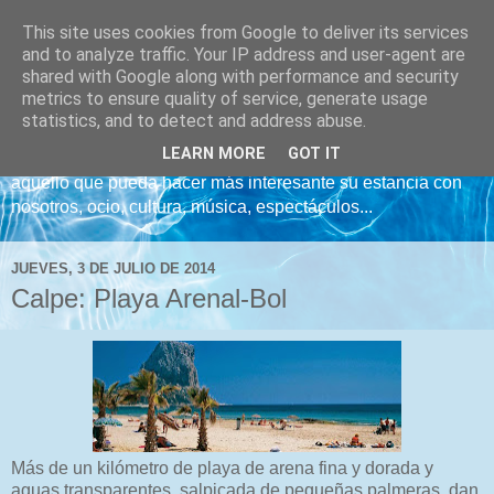
This site uses cookies from Google to deliver its services
Noticias Onasol
and to analyze traffic. Your IP address and user-agent are
shared with Google along with performance and security
metrics to ensure quality of service, generate usage
Bienvenidos al Blog de noticias de Ona Sol Hotels. Aquí le
statistics, and to detect and address abuse.
mantendremos informados de lo que acontece en nuestros
LEARN MORE
GOT IT
hoteles en Benidorm, Calpe y Dénia, centrándonos en
aquello que pueda hacer más interesante su estancia con
nosotros, ocio, cultura, música, espectáculos...
JUEVES, 3 DE JULIO DE 2014
Calpe: Playa Arenal-Bol
Más de un kilómetro de playa de arena fina y dorada y
aguas transparentes, salpicada de pequeñas palmeras, dan