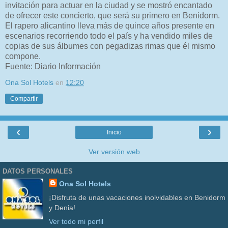
invitación para actuar en la ciudad y se mostró encantado
de ofrecer este concierto, que será su primero en Benidorm.
El rapero alicantino lleva más de quince años presente en
escenarios recorriendo todo el país y ha vendido miles de
copias de sus álbumes con pegadizas rimas que él mismo
compone.
Fuente: Diario Información
Ona Sol Hotels
en
12:20
Compartir
‹
›
Inicio
Ver versión web
DATOS PERSONALES
Ona Sol Hotels
¡Disfruta de unas vacaciones inolvidables en Benidorm
y Denia!
Ver todo mi perfil