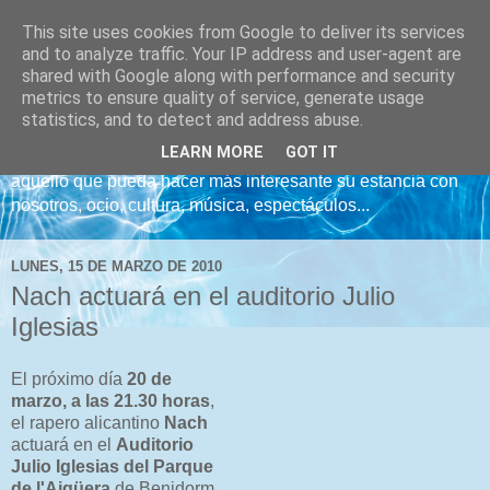
This site uses cookies from Google to deliver its services
Noticias Onasol
and to analyze traffic. Your IP address and user-agent are
shared with Google along with performance and security
metrics to ensure quality of service, generate usage
Bienvenidos al Blog de noticias de Ona Sol Hotels. Aquí le
statistics, and to detect and address abuse.
mantendremos informados de lo que acontece en nuestros
LEARN MORE
GOT IT
hoteles en Benidorm, Calpe y Dénia, centrándonos en
aquello que pueda hacer más interesante su estancia con
nosotros, ocio, cultura, música, espectáculos...
LUNES, 15 DE MARZO DE 2010
Nach actuará en el auditorio Julio
Iglesias
El próximo día
20 de
marzo, a las 21.30 horas
,
el rapero alicantino
Nach
actuará en el
Auditorio
Julio Iglesias del Parque
de l'Aigüera
de Benidorm.