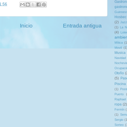
Gastro
1:56
gastron
Guinnes
Hosbec
(2)
Jazz
Inicio
Entrada antigua
(1)
La N
(4)
Lote
ambie
Mítica
(1
Movil
(1
Musica
Navidad
Nochevie
Ocupaci
Otoño
(
(5)
Pas
Piscina
(1)
Post
Puerto
Raphael
ropa
(2)
Fermín
(
(1)
Sem
Sergio
(
Sorteo
(