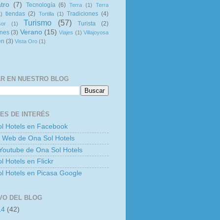
tro
(7)
Tecnología
(6)
Terra
(1)
Terra
tiendas
(2)
Tradiciones
(4)
1)
Tortilla
(1)
Turismo
(57)
Turista
(2)
sor
(1)
Verano
(15)
ones
(3)
Viajes
(1)
Villajoyosa
en
(3)
Vista Oro
(1)
R EN NUESTRO BLOG
ES DE INTERÉS
l Hotels en Facebook
 Web de Ona Sol Hotels
Youtube de Ona Sol Hotels
l Hotels en Flickr
l Hotels en Picasa Google
VO DEL BLOG
14
(42)