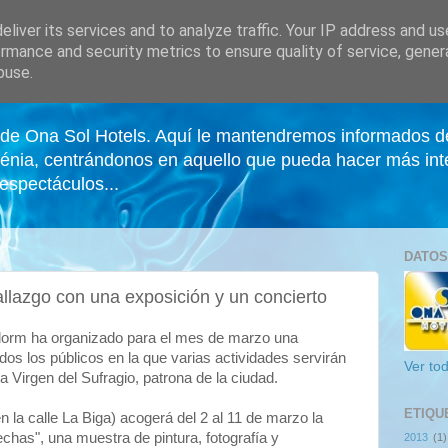
liver its services and to analyze traffic. Your IP address and u
rmance and security metrics to ensure quality of service, gene
buse.
s de Ona Sol Hotels. Aquí le mantendremos informados d
énia, centrándonos en aquello que pueda hacer más int
 espectáculos...
DATOS
lazgo con una exposición y un concierto
idorm ha organizado para el mes de marzo una
odos los públicos en la que varias actividades servirán
Ver tod
 Virgen del Sufragio, patrona de la ciudad.
ETIQU
n la calle La Biga) acogerá del 2 al 11 de marzo la
chas", una muestra de pintura, fotografía y
2013
(1)