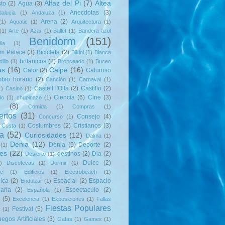
Alfaz del Pi
(7)
Altea
to
(2)
Agua
(3)
Anecdotas
(3)
alucia
(1)
Andaluza
(1)
Arena
(2)
(1)
Aquatic
(1)
Arquitectura
(1)
(1)
Arte
(1)
Azar
(1)
Ballet
(1)
Bandera azul
Benidorm
(151)
lla
(1)
rm Palace
(3)
Bicicleta
(2)
Bikini
(1)
Blanca
britanicos
(2)
illo
(1)
Bronceado
(1)
Buceo
as
(16)
Calpe
(16)
Calor
(2)
Caluroso
bio horario
(2)
Canción
(1)
Carnaval
(1)
Castell l'Olla
(2)
Castillo
(2)
1)
Casino
(1)
Ciencia
(6)
Cine
(3)
do
(1)
chupinazo
(1)
(8)
Comida
(1)
Compras
(1)
ertos
(31)
Consejo
(4)
Concurso
(1)
Costumbres
(2)
Cristianos
(3)
Costa
(1)
ra
(52)
Curiosidades
(12)
Dalma
(1)
Denia
(12)
Dénia
(5)
Deporte
(2)
(1)
es
(22)
destinos
(2)
Dia
(2)
Desierto
(1)
Dulce
(2)
)
Discotecas
(1)
Dormir
(1)
te
(1)
Edificios
(1)
Electrobeach
(1)
nica
(2)
Espacial
(2)
Espacio
Endulzar
(1)
paña
(2)
Espectaculo
(2)
Española
(1)
(5)
Excelencia
(1)
Exposiciones
(1)
Fallas
Fiestas Populares
Festival
(5)
(1)
uegos Artificiales
(3)
Gafas
(1)
Games
(1)