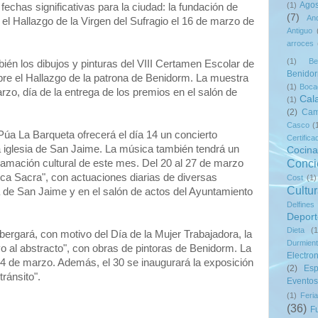
Agos
(1)
chas significativas para la ciudad: la fundación de
(7)
And
l Hallazgo de la Virgen del Sufragio el 16 de marzo de
Antiguo
arroces
(1)
Be
én los dibujos y pinturas del VIII Certamen Escolar de
Benido
bre el Hallazgo de la patrona de Benidorm. La muestra
(1)
Bocad
arzo, día de la entrega de los premios en el salón de
Cal
(1)
(2)
Cam
Casco
(
úa La Barqueta ofrecerá el día 14 un concierto
Certifica
 iglesia de San Jaime. La música también tendrá un
Cocina
Conci
ramación cultural de este mes. Del 20 al 27 de marzo
ca Sacra", con actuaciones diarias de diversas
Cost
(1)
Cultu
a de San Jaime y en el salón de actos del Ayuntamiento
Delfines
Deport
Dieta
(1
bergará, con motivo del Día de la Mujer Trabajadora, la
Durmien
ivo al abstracto", con obras de pintoras de Benidorm. La
Electro
 24 de marzo. Además, el 30 se inaugurará la exposición
(2)
Es
tránsito".
Eventos
(1)
Feria
(36)
F