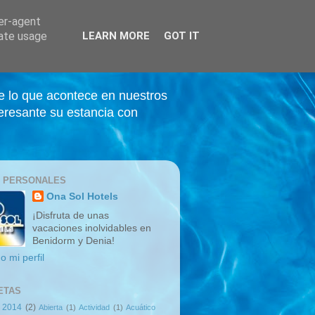
ser-agent
rate usage
LEARN MORE
GOT IT
e lo que acontece en nuestros
eresante su estancia con
 PERSONALES
Ona Sol Hotels
¡Disfruta de unas
vacaciones inolvidables en
Benidorm y Denia!
o mi perfil
ETAS
2014
(2)
Abierta
(1)
Actividad
(1)
Acuático