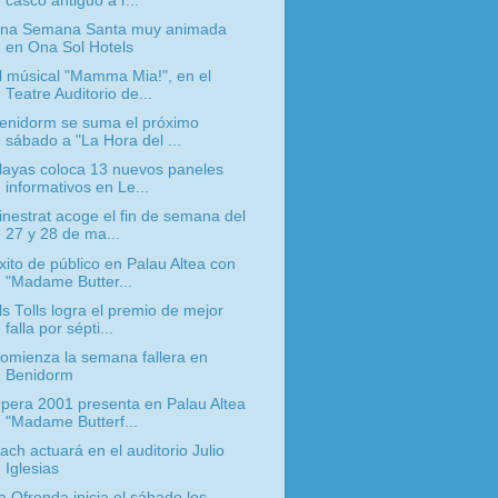
casco antiguo a r...
na Semana Santa muy animada
en Ona Sol Hotels
l músical "Mamma Mia!", en el
Teatre Auditorio de...
enidorm se suma el próximo
sábado a "La Hora del ...
layas coloca 13 nuevos paneles
informativos en Le...
inestrat acoge el fin de semana del
27 y 28 de ma...
xito de público en Palau Altea con
"Madame Butter...
ls Tolls logra el premio de mejor
falla por sépti...
omienza la semana fallera en
Benidorm
pera 2001 presenta en Palau Altea
"Madame Butterf...
ach actuará en el auditorio Julio
Iglesias
a Ofrenda inicia el sábado los