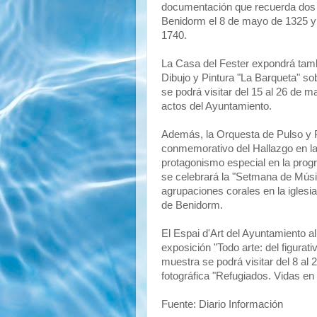
documentación que recuerda dos fe
Benidorm el 8 de mayo de 1325 y e
1740.
La Casa del Fester expondrá tambi
Dibujo y Pintura "La Barqueta" so
se podrá visitar del 15 al 26 de m
actos del Ayuntamiento.
Además, la Orquesta de Pulso y P
conmemorativo del Hallazgo en la
protagonismo especial en la prog
se celebrará la "Setmana de Músi
agrupaciones corales en la iglesi
de Benidorm.
El Espai d'Art del Ayuntamiento al
exposición "Todo arte: del figurat
muestra se podrá visitar del 8 al
fotográfica "Refugiados. Vidas en 
Fuente: Diario Información