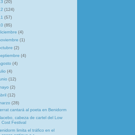
13
(20)
12
(124)
11
(57)
10
(85)
diciembre
(4)
noviembre
(1)
octubre
(2)
septiembre
(4)
agosto
(4)
ulio
(4)
junio
(12)
mayo
(2)
abril
(12)
marzo
(28)
errat cantará al poeta en Benidorm
lacebo, cabeza de cartel del Low
Cost Festival
enidorm limita el tráfico en el