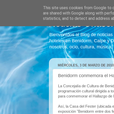
This site uses cookies from Google to de
are shared with Google along with perfo
statistics, and to detect and address a
Noticias Onasol
Bienvenidos al Blog de noticia
hoteles en Benidorm, Calpe y D
nosotros, ocio, cultura, música,
MIÉRCOLES, 3 DE MARZO DE 2010
Benidorm conmemora el Hal
La Concejalía de Cultura de Ben
programación cultural dirigida a t
para conmemorar el Hallazgo de la
Así, la Casa del Fester (ubicada e
exposición "Benidorm entre dos fe