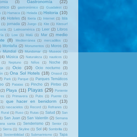
Gastronomía
(22)
nomia
(3)
omico
(2)
gastronómico
(1)
Guadalest
(1)
Historia
(10)
s
(1)
Hamaca
(1)
Helada
(1)
(4)
Hoteles
(5)
Isla
Iberia
(1)
Internet
(1)
jornada
(2)
(1)
Juego
(1)
Kite
(1)
Kitesurf
Leer
(2)
Libros
ucia
(1)
Latinoamérica
(1)
medio
Mar
(2)
ría
(1)
Low
(1)
Malú
(1)
nte
(8)
Mediterránea
(1)
mercadillos
(1)
Montaña
(2)
Moros
(3)
)
Monumentos
(1)
Mundial
(2)
)
Mundomar
(1)
Museos
(1)
(4)
Música
(2)
Naturaleza
(1)
nauticos
(1)
Noche
(6)
(1)
Neptuno
(1)
Niños
(1)
Ocio
(10)
Ocio nocturno
(3)
ja
(1)
Ona Sol Hotels
(18)
ón
(1)
Onasol
(1)
2)
Parques Temáticos
Park
(1)
Parque
(1)
eo
(2)
Pincho
(2)
Pintxo
(2)
Patatas
(1)
Playas
(29)
Playa
(11)
(2)
Poniente
res
(1)
Primavera
(1)
Pubs
(1)
Puente
(1)
que hacer en benidorm
(13)
(1)
(1)
rascacielos
(1)
Record
(1)
Refranes
(1)
Salud
(3)
Rural
(1)
Ruso
(1)
Rutas
(1)
San
San Juan
(2)
San Valentín
(2)
1)
Semana
Senderismo
(2)
ana santa
(1)
Senior
(1)
Sol
(4)
1)
Sierra
(1)
Skyline
(1)
Sombrilla
(1)
Tapa
1)
Sostenibilidad
(1)
Submarinismo
(1)