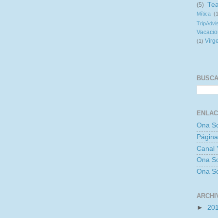
Tea
(5)
Mítica
(
TripAdvi
Vacaci
Virg
(1)
BUSCA
ENLAC
Ona So
Página
Canal 
Ona So
Ona So
ARCHI
►
20